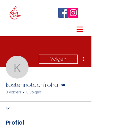
Meer acties
Volgen
kostennotachirohal
Beheerder
kostennotachirohal
0 Volgers
0 Volgen
Profiel